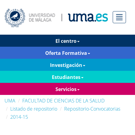
Menú
El centro
Oferta Formativa
Investigación
Estudiantes
Servicios
UMA
FACULTAD DE CIENCIAS DE LA SALUD
Listado de repositorio
Repositorio-Convocatorias
2014-15