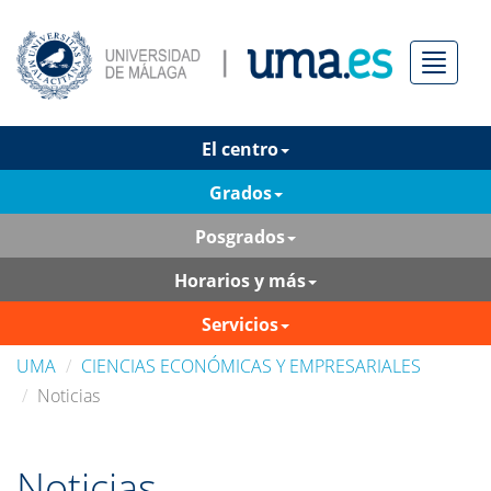
Menú
El centro
Grados
Posgrados
Horarios y más
Servicios
UMA
CIENCIAS ECONÓMICAS Y EMPRESARIALES
Noticias
Noticias