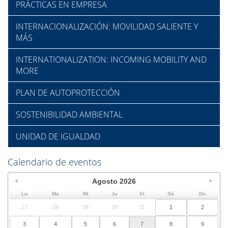
PRÁCTICAS EN EMPRESA
INTERNACIONALIZACIÓN: MOVILIDAD SALIENTE Y
MÁS
INTERNATIONALIZATION: INCOMING MOBILITY AND
MORE
PLAN DE AUTOPROTECCIÓN
SOSTENIBILIDAD AMBIENTAL
UNIDAD DE IGUALDAD
Calendario de eventos
Agosto
2026
Lu
Ma
Mi
Ju
Vi
Sá
Do
27
28
29
30
31
1
2
3
4
5
6
7
8
9