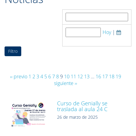
Buscar por:
Hoy
|
Fecha de publicación:
‹‹ previo
1
2
3
4
5
6
7
8
9
10
11
12
13
...
16
17
18
19
siguiente ››
Curso de Genially se
traslada al aula 24 C
26 de marzo de 2025