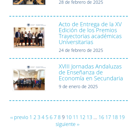
28 de febrero de 2025
Acto de Entrega de la XV
Edición de los Premios
Trayectorias académicas
Universitarias
24 de febrero de 2025
XVIII Jornadas Andaluzas
de Enseñanza de
Economía en Secundaria
9 de enero de 2025
‹‹ previo
1
2
3
4
5
6
7
8
9
10
11
12
13
...
16
17
18
19
siguiente ››