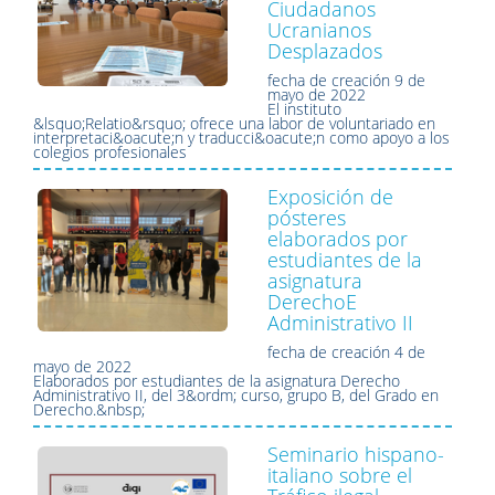
Ciudadanos
Ucranianos
Desplazados
fecha de creación
9 de
mayo de 2022
El instituto
&lsquo;Relatio&rsquo; ofrece una labor de voluntariado en
interpretaci&oacute;n y traducci&oacute;n como apoyo a los
colegios profesionales
Exposición de
pósteres
elaborados por
estudiantes de la
asignatura
DerechoE
Administrativo II
fecha de creación
4 de
mayo de 2022
Elaborados por estudiantes de la asignatura Derecho
Administrativo II, del 3&ordm; curso, grupo B, del Grado en
Derecho.&nbsp;
Seminario hispano-
italiano sobre el