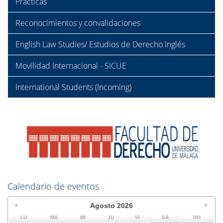
Prácticas
Reconocimientos y convalidaciones
English Law Studies/ Estudios de Derecho Inglés
Movilidad Internacional - SICUE
International Students (Incoming)
Calendario de eventos
Agosto
2026
LU
MA
MI
JU
VI
SÁ
DO