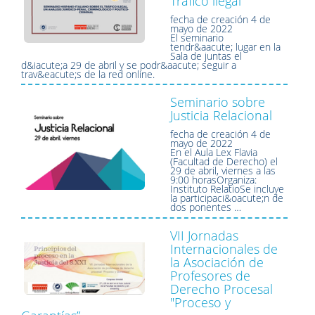
Tráfico ilegal
fecha de creación
4 de
mayo de 2022
El seminario
tendr&aacute; lugar en la
Sala de juntas el
d&iacute;a 29 de abril y se podr&aacute; seguir a
trav&eacute;s de la red online.
Seminario sobre
Justicia Relacional
fecha de creación
4 de
mayo de 2022
En el Aula Lex Flavia
(Facultad de Derecho) el
29 de abril, viernes a las
9:00 horasOrganiza:
Instituto RelatioSe incluye
la participaci&oacute;n de
dos ponentes …
VII Jornadas
Internacionales de
la Asociación de
Profesores de
Derecho Procesal
"Proceso y