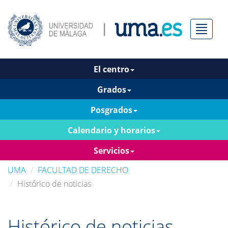
Menú
El centro
Grados
Posgrados
Calendario y horarios
Servicios
UMA
FACULTAD DE DERECHO
Histórico de noticias
Histórico de noticias