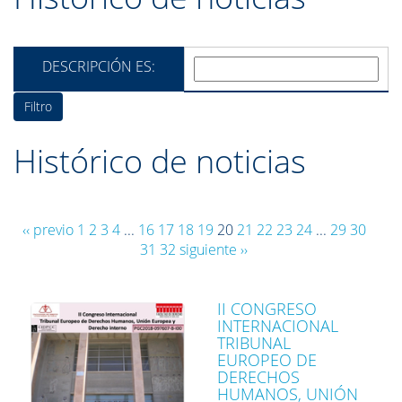
DESCRIPCIÓN ES:
Histórico de noticias
‹‹ previo
1
2
3
4
...
16
17
18
19
20
21
22
23
24
...
29
30
31
32
siguiente ››
II CONGRESO
INTERNACIONAL
TRIBUNAL
EUROPEO DE
DERECHOS
HUMANOS, UNIÓN