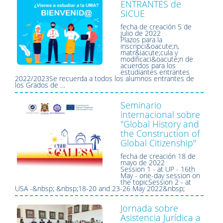
ENTRANTES de
SICUE
fecha de creación
5 de
julio de 2022
Plazos para la
inscripci&oacute;n,
matr&iacute;cula y
modificaci&oacute;n de
acuerdos para los
estudiantes entrantes
2022/2023Se recuerda a todos los alumnos entrantes de
los Grados de …
Seminario
internacional sobre
"Global History and
the Construction of
Global Citizenship"
fecha de creación
18 de
mayo de 2022
Session 1 - at UP - 16th
May - one-day session on
the topicSession 2 - at
USA -&nbsp; &nbsp;18-20 and 23-26 May 2022&nbsp;
Jornada sobre
Asistencia Jurídica a