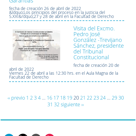
Garantías”
fecha de creación
26 de abril de 2022
&ldquo;Los principios del proceso en la justicia del
S.XXI&rdquo;27 y 28 de abril en la Facultad de Derecho
Visita del Excmo.
Pedro José
González -Trevijano
Sánchez, presidente
del Tribunal
Constitucional
fecha de creación
20 de
abril de 2022
Viernes 22 de abril a las 12:30 hrs. en el Aula Magna de la
Facultad de Derecho
‹‹ previo
1
2
3
4
...
16
17
18
19
20
21
22
23
24
...
29
30
31
32
siguiente ››