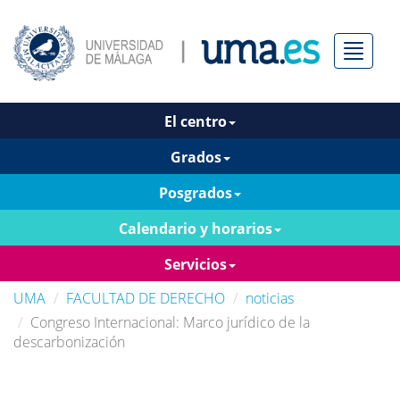
Menú
El centro
Grados
Posgrados
Calendario y horarios
Servicios
UMA
FACULTAD DE DERECHO
noticias
Congreso Internacional: Marco jurídico de la
descarbonización