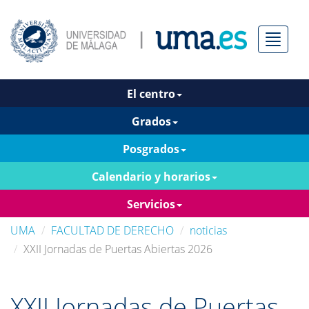
Menú
El centro
Grados
Posgrados
Calendario y horarios
Servicios
UMA
FACULTAD DE DERECHO
noticias
XXII Jornadas de Puertas Abiertas 2026
XXII Jornadas de Puertas