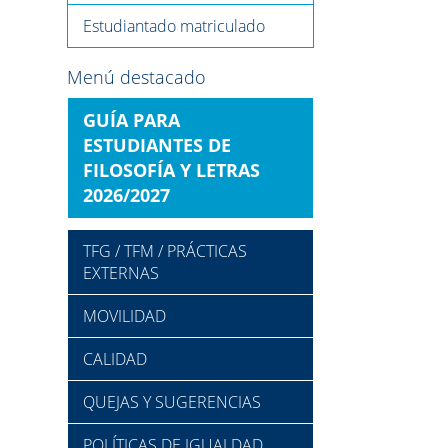
Estudiantado matriculado
Menú destacado
GUÍA PARA
ESTUDIANTES DE
FILOSOFÍA Y LETRAS
2026/2027
TFG / TFM / PRÁCTICAS
EXTERNAS
MOVILIDAD
CALIDAD
QUEJAS Y SUGERENCIAS
POLÍTICAS DE IGUALDAD