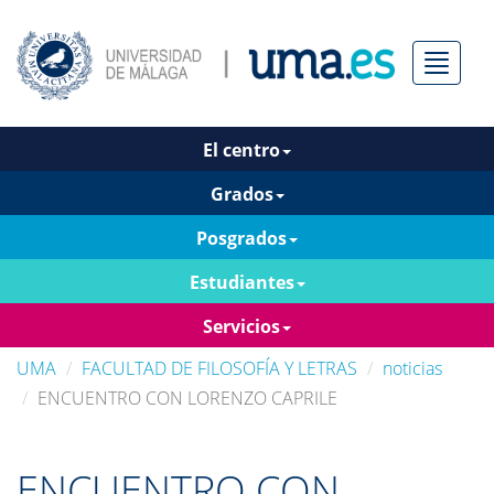
Menú
El centro
Grados
Posgrados
Estudiantes
Servicios
UMA
FACULTAD DE FILOSOFÍA Y LETRAS
noticias
ENCUENTRO CON LORENZO CAPRILE
ENCUENTRO CON