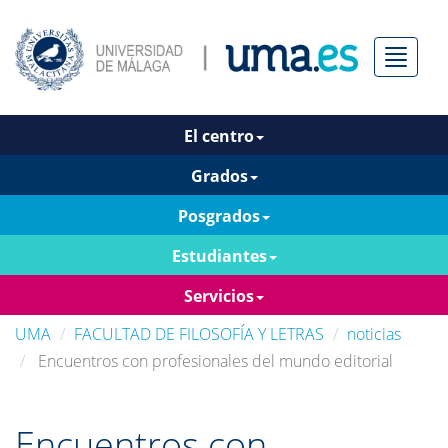
Menú
El centro
Grados
Posgrados
Estudiantes
Servicios
UMA
FACULTAD DE FILOSOFÍA Y LETRAS
noticias
Encuentros con profesionales del mundo editorial
Encuentros con