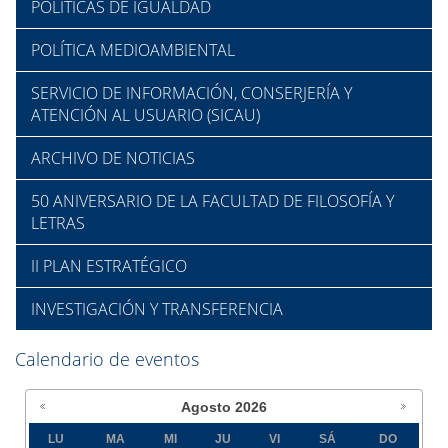
POLÍTICAS DE IGUALDAD
POLÍTICA MEDIOAMBIENTAL
SERVICIO DE INFORMACIÓN, CONSERJERÍA Y
ATENCIÓN AL USUARIO (SICAU)
ARCHIVO DE NOTICIAS
50 ANIVERSARIO DE LA FACULTAD DE FILOSOFÍA Y
LETRAS
II PLAN ESTRATÉGICO
INVESTIGACIÓN Y TRANSFERENCIA
Calendario de eventos
Agosto
2026
LU
MA
MI
JU
VI
SÁ
DO