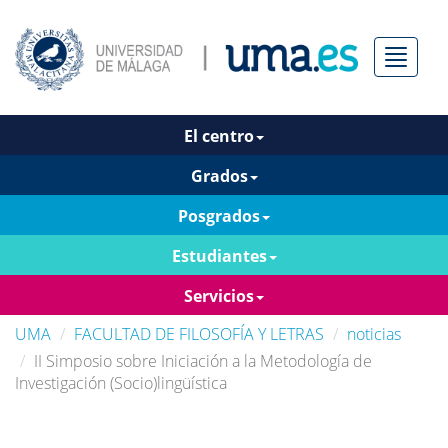
Menú
El centro
Grados
Posgrados
Estudiantes
Servicios
UMA
FACULTAD DE FILOSOFÍA Y LETRAS
noticias
II Simposio sobre Iniciación a la Metodología de
Investigación (Socio)lingüística