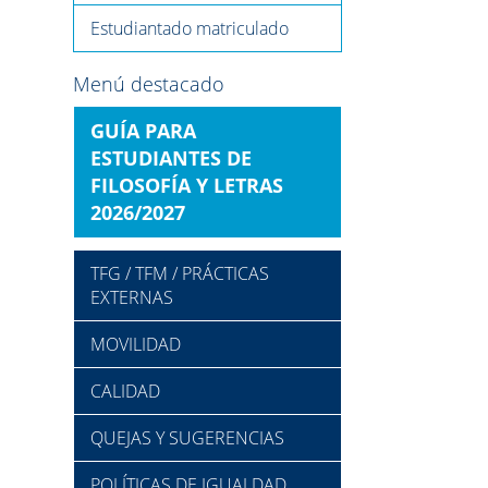
Estudiantado matriculado
Menú destacado
GUÍA PARA
ESTUDIANTES DE
FILOSOFÍA Y LETRAS
2026/2027
TFG / TFM / PRÁCTICAS
EXTERNAS
MOVILIDAD
CALIDAD
QUEJAS Y SUGERENCIAS
POLÍTICAS DE IGUALDAD