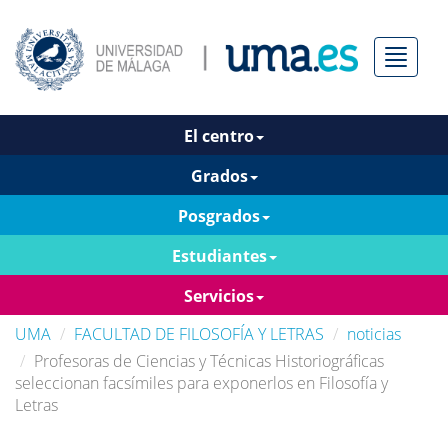
Menú
El centro
Grados
Posgrados
Estudiantes
Servicios
UMA
FACULTAD DE FILOSOFÍA Y LETRAS
noticias
Profesoras de Ciencias y Técnicas Historiográficas
seleccionan facsímiles para exponerlos en Filosofía y
Letras