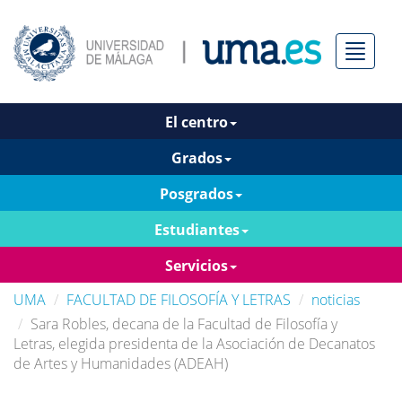
Menú
El centro
Grados
Posgrados
Estudiantes
Servicios
UMA
FACULTAD DE FILOSOFÍA Y LETRAS
noticias
Sara Robles, decana de la Facultad de Filosofía y
Letras, elegida presidenta de la Asociación de Decanatos
de Artes y Humanidades (ADEAH)