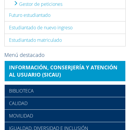
Gestor de peticiones
Futuro estudiantado
Estudiantado de nuevo ingreso
Estudiantado matriculado
Menú destacado
INFORMACIÓN, CONSERJERÍA Y ATENCIÓN
AL USUARIO (SICAU)
BIBLIOTECA
CALIDAD
MOVILIDAD
IGUALDAD, DIVERSIDAD E INCLUSIÓN