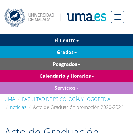
Menú
El Centro
Grados
Posgrados
Calendario y Horarios
Servicios
UMA
FACULTAD DE PSICOLOGÍA Y LOGOPEDIA
noticias
Acto de Graduación promoción 2020-2024
Acto de Graduación