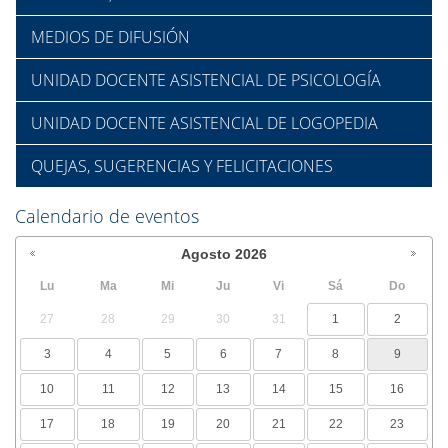
MEDIOS DE DIFUSIÓN
UNIDAD DOCENTE ASISTENCIAL DE PSICOLOGÍA
UNIDAD DOCENTE ASISTENCIAL DE LOGOPEDIA
QUEJAS, SUGERENCIAS Y FELICITACIONES
Calendario de eventos
Agosto
2026
Lu
Ma
Mi
Ju
Vi
Sá
Do
27
28
29
30
31
1
2
3
4
5
6
7
8
9
10
11
12
13
14
15
16
17
18
19
20
21
22
23