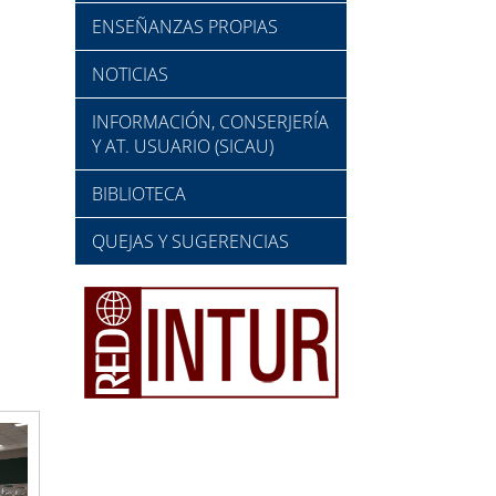
ENSEÑANZAS PROPIAS
NOTICIAS
INFORMACIÓN, CONSERJERÍA
Y AT. USUARIO (SICAU)
BIBLIOTECA
QUEJAS Y SUGERENCIAS