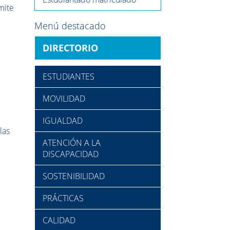
rmite
Menú destacado
DIRECTORIO
ESTUDIANTES
MOVILIDAD
IGUALDAD
las
ATENCIÓN A LA
DISCAPACIDAD
SOSTENIBILIDAD
PRÁCTICAS
CALIDAD