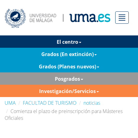
Menú
El centro
Grados (En extinción)
Grados (Planes nuevos)
Posgrados
Investigación/Servicios
UMA
FACULTAD DE TURISMO
noticias
Comienza el plazo de preinscripción para Másteres
Oficiales