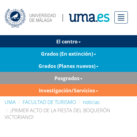
Menú
El centro
Grados (En extinción)
Grados (Planes nuevos)
Posgrados
Investigación/Servicios
UMA
FACULTAD DE TURISMO
noticias
¡PRIMER ACTO DE LA FIESTA DEL BOQUERÓN
VICTORIANO!