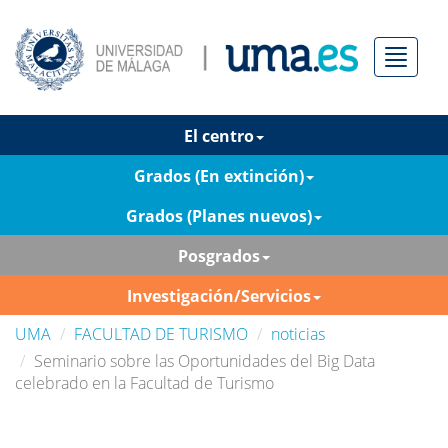
Menú
El centro
Grados (En extinción)
Grados (Planes nuevos)
Posgrados
Investigación/Servicios
UMA
FACULTAD DE TURISMO
noticias
Seminario sobre las Oportunidades del Big Data
celebrado en la Facultad de Turismo