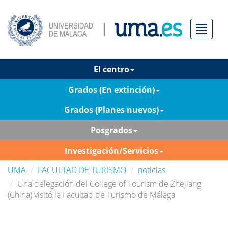
Menú
El centro
Grados (En extinción)
Grados (Planes nuevos)
Posgrados
Investigación/Servicios
UMA
FACULTAD DE TURISMO
noticias
Una delegación del College of Tourism de Zhejiang
(China) visitó la Facultad de Turismo de Málaga