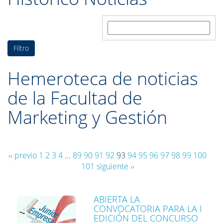
Buscar:
Hemeroteca de noticias
de la Facultad de
Marketing y Gestión
‹‹ previo
1
2
3
4
...
89
90
91
92
93
94
95
96
97
98
99
100
101
siguiente ››
ABIERTA LA
CONVOCATORIA PARA LA I
EDICIÓN DEL CONCURSO