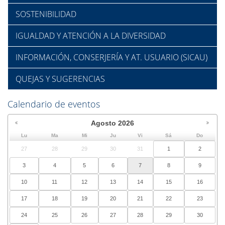
SOSTENIBILIDAD
IGUALDAD Y ATENCIÓN A LA DIVERSIDAD
INFORMACIÓN, CONSERJERÍA Y AT. USUARIO (SICAU)
QUEJAS Y SUGERENCIAS
Calendario de eventos
Agosto
2026
Lu
Ma
Mi
Ju
Vi
Sá
Do
27
28
29
30
31
1
2
3
4
5
6
7
8
9
10
11
12
13
14
15
16
17
18
19
20
21
22
23
24
25
26
27
28
29
30