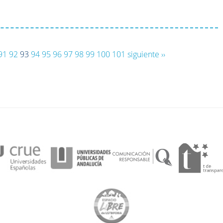
91
92
93
94
95
96
97
98
99
100
101
siguiente ››