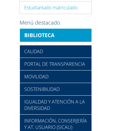
Estudiantado matriculado
Menú destacado
BIBLIOTECA
CALIDAD
PORTAL DE TRANSPARENCIA
MOVILIDAD
SOSTENIBILIDAD
IGUALDAD Y ATENCIÓN A LA
DIVERSIDAD
INFORMACIÓN, CONSERJERÍA
Y AT. USUARIO (SICAU)