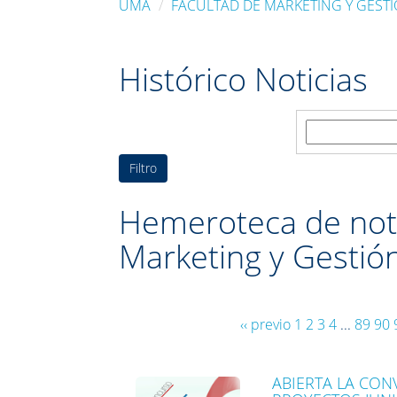
UMA
FACULTAD DE MARKETING Y GEST
Histórico Noticias
Buscar:
Hemeroteca de noti
Marketing y Gestió
‹‹ previo
1
2
3
4
...
89
90
ABIERTA LA CON