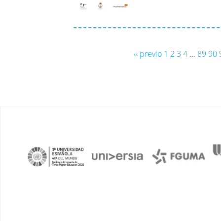
‹‹ previo
1
2
3
4
...
89
90