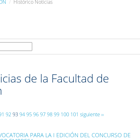
IÓN
Histórico Noticias
cias de la Facultad de
n
91
92
93
94
95
96
97
98
99
100
101
siguiente ››
VOCATORIA PARA LA I EDICIÓN DEL CONCURSO DE