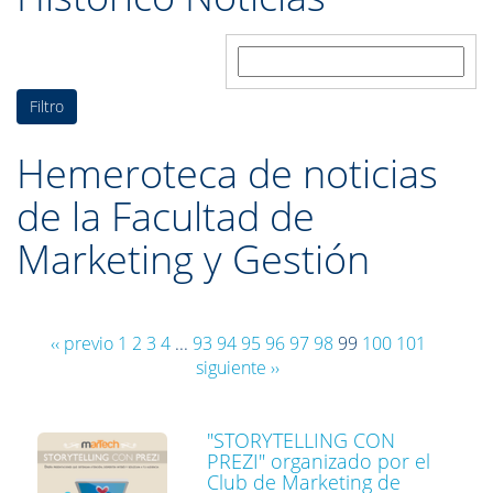
Buscar:
Hemeroteca de noticias
de la Facultad de
Marketing y Gestión
‹‹ previo
1
2
3
4
...
93
94
95
96
97
98
99
100
101
siguiente ››
"STORYTELLING CON
PREZI" organizado por el
Club de Marketing de