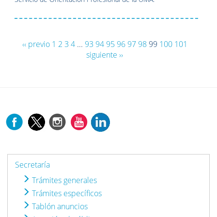
‹‹ previo
1
2
3
4
...
93
94
95
96
97
98
99
100
101
siguiente ››
Secretaría
Trámites generales
Trámites específicos
Tablón anuncios