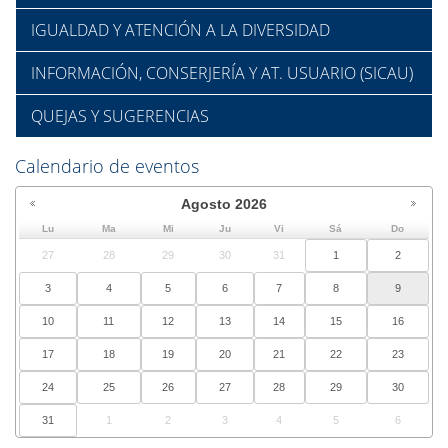
IGUALDAD Y ATENCIÓN A LA DIVERSIDAD
INFORMACIÓN, CONSERJERÍA Y AT. USUARIO (SICAU)
QUEJAS Y SUGERENCIAS
Calendario de eventos
Agosto
2026
Lu
Ma
Mi
Ju
Vi
Sá
Do
27
28
29
30
31
1
2
3
4
5
6
7
8
9
10
11
12
13
14
15
16
17
18
19
20
21
22
23
24
25
26
27
28
29
30
31
1
2
3
4
5
6