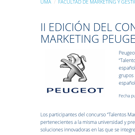
UMA
FACULTAD DE MARKETING Y GEST
II EDICIÓN DEL C
MARKETING PEUG
Peugeot
“Talent
español
grupos 
español
Fecha pu
Los participantes del concurso “Talentos M
pertenecientes a la misma universidad y p
soluciones innovadoras en las que se integr