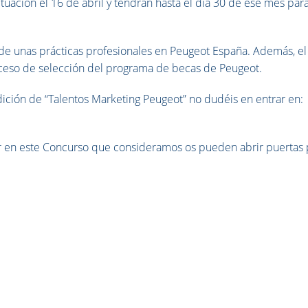
ituación el 16 de abril y tendrán hasta el día 30 de ese mes par
n de unas prácticas profesionales en Peugeot España. Además, el
roceso de selección del programa de becas de Peugeot.
ición de “Talentos Marketing Peugeot” no dudéis en entrar en:
r en este Concurso que consideramos os pueden abrir puertas 