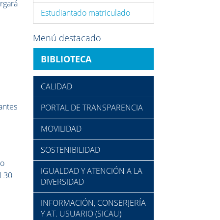
rgará
Estudiantado matriculado
Menú destacado
BIBLIOTECA
CALIDAD
pantes
PORTAL DE TRANSPARENCIA
MOVILIDAD
SOSTENIBILIDAD
po
IGUALDAD Y ATENCIÓN A LA
l 30
DIVERSIDAD
INFORMACIÓN, CONSERJERÍA
Y AT. USUARIO (SICAU)