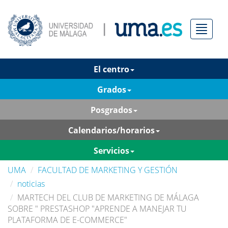
Menú
El centro
Grados
Posgrados
Calendarios/horarios
Servicios
UMA
FACULTAD DE MARKETING Y GESTIÓN
noticias
MARTECH DEL CLUB DE MARKETING DE MÁLAGA
SOBRE " PRESTASHOP "APRENDE A MANEJAR TU
PLATAFORMA DE E-COMMERCE"