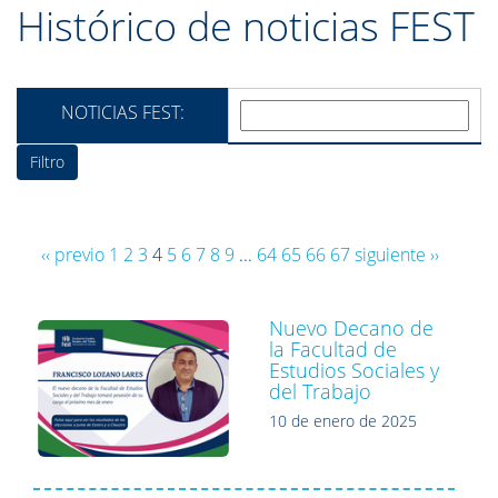
Histórico de noticias FEST
NOTICIAS FEST:
‹‹ previo
1
2
3
4
5
6
7
8
9
...
64
65
66
67
siguiente ››
Nuevo Decano de
la Facultad de
Estudios Sociales y
del Trabajo
10 de enero de 2025