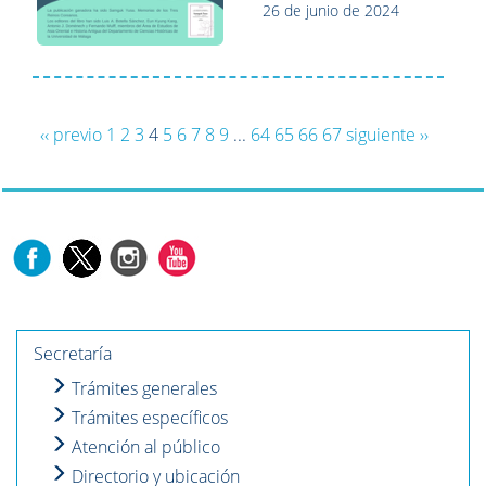
26 de junio de 2024
‹‹ previo
1
2
3
4
5
6
7
8
9
...
64
65
66
67
siguiente ››
Secretaría
Trámites generales
Trámites específicos
Atención al público
Directorio y ubicación