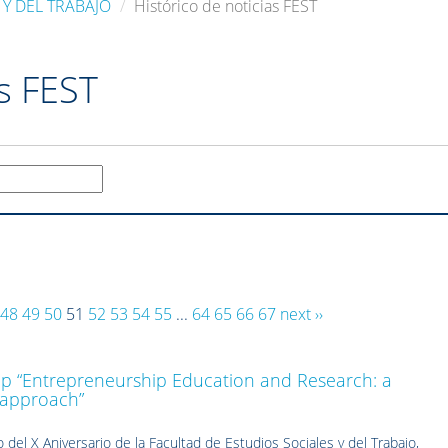
 Y DEL TRABAJO
Histórico de noticias FEST
as FEST
48
49
50
51
52
53
54
55
...
64
65
66
67
next ››
op “Entrepreneurship Education and Research: a
approach”
 del X Aniversario de la Facultad de Estudios Sociales y del Trabajo,