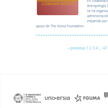
En colaboraci
Antropología S
se ha organiz
administración
impartido por 
apoyo de The Korea Foundation.
‹‹ previous
1
2
3
4
...
47