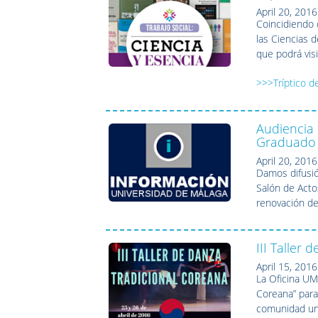
April 20, 2016
Coincidiendo c
las Ciencias 
que podrá visi
>>>Tríptico d
Audiencia 
Graduado 
April 20, 2016
Damos difusió
Salón de Acto
renovación de 
III Taller
April 15, 2016
La Oficina UM
Coreana” para
comunidad uni