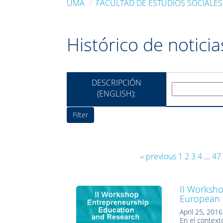
UMA
FACULTAD DE ESTUDIOS SOCIALES
Histórico de notici
DESCRIPCIÓN
(ENGLISH):
‹‹ previous
1
2
3
4
...
47
II Worksh
European 
April 25, 2016
En el contexto