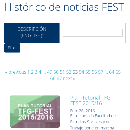
Histórico de noticias FEST
DESCRIPCIÓN
(ENGLISH):
‹‹ previous
1
2
3
4
...
49
50
51
52
53
54
55
56
57
...
64
65
66
67
next ››
Plan Tutorial TFG-
FEST 2015/16
Feb. 26, 2016
Este curso la Facultad de
Estudios Sociales y del
Trabajo pone en marcha