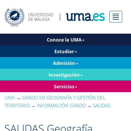
Menú
Conoce la UMA
Estudiar
Admisión
Investigación
Servicios
UMA
→
GRADO EN GEOGRAFÍA Y GESTIÓN DEL
TERRITORIO
→
INFORMACIÓN GRADO
→
SALIDAS
SALIDAS Geografía