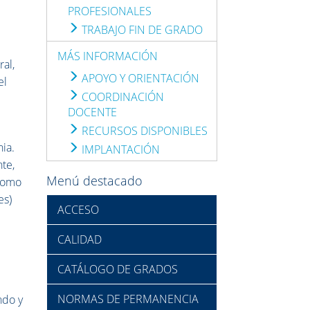
PROFESIONALES
TRABAJO FIN DE GRADO
MÁS INFORMACIÓN
al,
APOYO Y ORIENTACIÓN
el
COORDINACIÓN
DOCENTE
RECURSOS DISPONIBLES
nia.
IMPLANTACIÓN
te,
Menú destacado
 como
es)
ACCESO
CALIDAD
CATÁLOGO DE GRADOS
NORMAS DE PERMANENCIA
ndo y