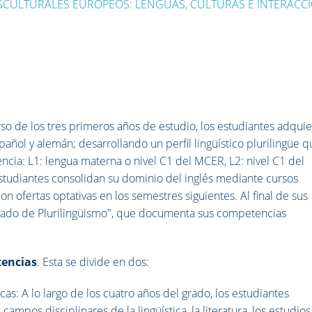
CULTURALES EUROPEOS: LENGUAS, CULTURAS E INTERACC
urso de los tres primeros años de estudio, los estudiantes adqui
pañol y alemán; desarrollando un perfil lingüístico plurilingüe 
ncia: L1: lengua materna o nivel C1 del MCER, L2: nivel C1 del
studiantes consolidan su dominio del inglés mediante cursos
on ofertas optativas en los semestres siguientes. Al final de sus
ficado de Plurilingüismo", que documenta sus competencias
tencias
. Esta se divide en dos:
s: A lo largo de los cuatro años del grado, los estudiantes
ampos disciplinares de la lingüística, la literatura, los estudios