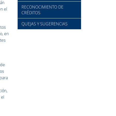
rán
RECONOCIMIENTO DE
n el
CRÉDITOS
QUEJAS Y SUGERENCIAS
ctos
o, en
tes
 de
sos
 para
ión,
 el