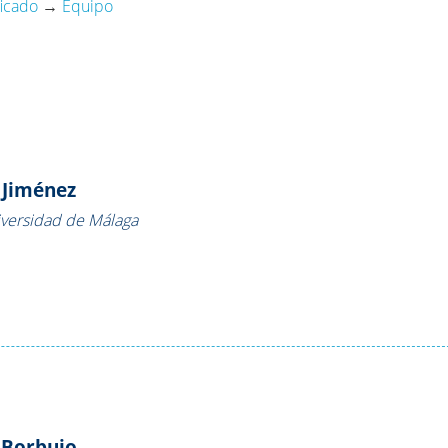
ficado
→
Equipo
 Jiménez
versidad de Málaga
-Borbujo