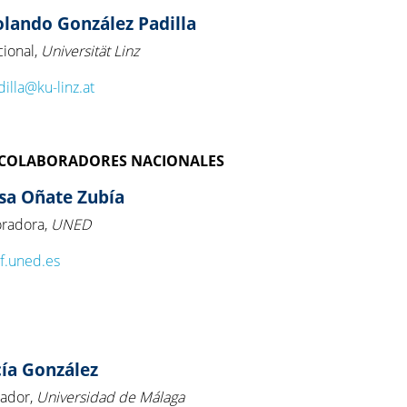
Rolando González Padilla
cional,
Universität Linz
illa@ku-linz.at
 COLABORADORES NACIONALES
esa Oñate Zubía
oradora,
UNED
f.uned.es
cía González
rador,
Universidad de Málaga