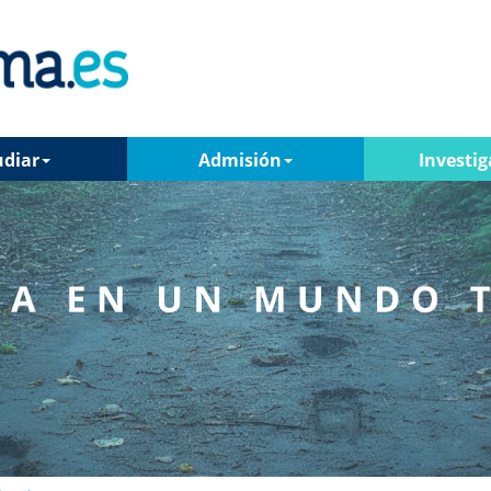
udiar
Admisión
Investig