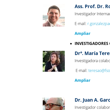
Ass. Prof. Dr. 
Investigador Interna
E-mail:
r.gonzalezpad
Ampliar
INVESTIGADORES
Drª. María Ter
Investigadora colab
E-mail:
teresao@fso
Ampliar
Dr. Juan A. Gar
Investigador colabo