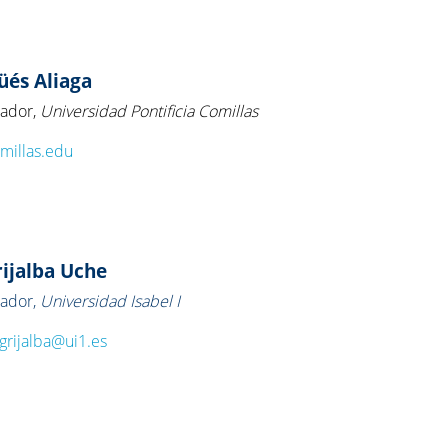
üés Aliaga
rador,
Universidad Pontificia Comillas
millas.edu
rijalba Uche
rador,
Universidad Isabel I
.grijalba@ui1.es