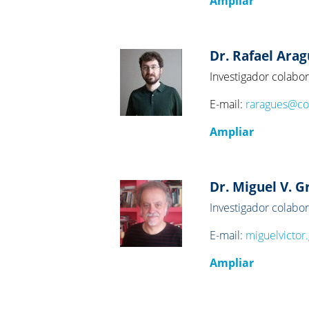
Ampliar
Dr. Rafael Arag
Investigador colabo
E-mail:
raragues@co
Ampliar
Dr. Miguel V. G
Investigador colabo
E-mail:
miguelvictor
Ampliar