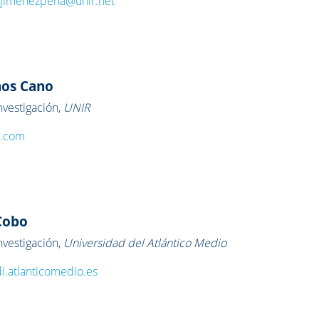
zjimenezpena@unir.net
anos Cano
vestigación,
UNIR
l.com
Cobo
vestigación,
Universidad del Atlántico Medio
.atlanticomedio.es