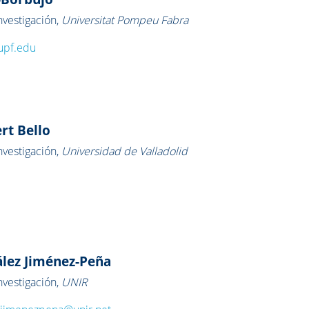
vestigación,
Universitat Pompeu Fabra
upf.edu
rt Bello
vestigación,
Universidad de Valladolid
ález Jiménez-Peña
vestigación,
UNIR