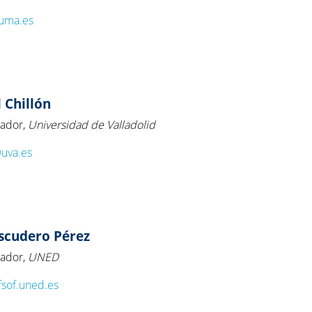
@uma.es
 Chillón
rador,
Universidad de Valladolid
@uva.es
Escudero Pérez
rador,
UNED
sof.uned.es