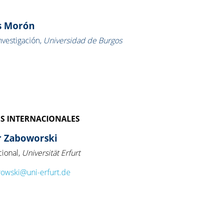
as Morón
vestigación,
Universidad de Burgos
S INTERNACIONALES
er Zaboworski
cional,
Universität Erfurt
rowski@uni-erfurt.de