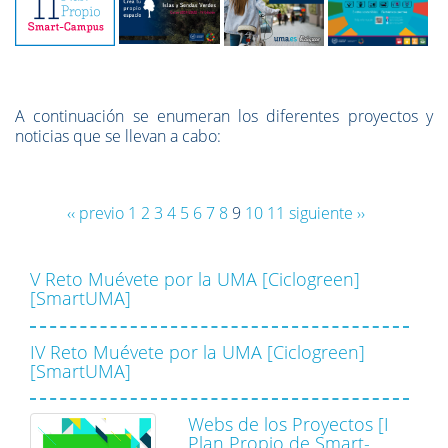
A continuación se enumeran los diferentes proyectos y
noticias que se llevan a cabo:
‹‹ previo
1
2
3
4
5
6
7
8
9
10
11
siguiente ››
V Reto Muévete por la UMA [Ciclogreen]
[SmartUMA]
IV Reto Muévete por la UMA [Ciclogreen]
[SmartUMA]
Webs de los Proyectos [I
Plan Propio de Smart-