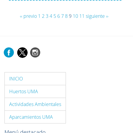
‹‹ previo
1
2
3
4
5
6
7
8
9
10
11
siguiente ››
INICIO
Huertos UMA
Actividades Ambientales
Aparcamientos UMA
Menú destacado