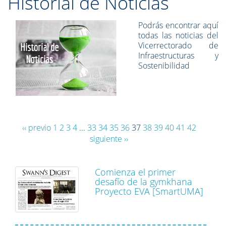
Historial de Noticias
Podrás encontrar aquí
todas las noticias del
Vicerrectorado de
Infraestructuras y
Sostenibilidad
‹‹ previo
1
2
3
4
...
33
34
35
36
37
38
39
40
41
42
siguiente ››
Comienza el primer
desafío de la gymkhana
Proyecto EVA [SmartUMA]