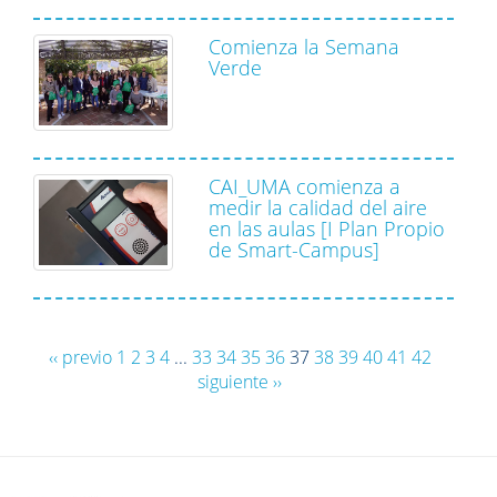
Comienza la Semana
Verde
CAI_UMA comienza a
medir la calidad del aire
en las aulas [I Plan Propio
de Smart-Campus]
‹‹ previo
1
2
3
4
...
33
34
35
36
37
38
39
40
41
42
siguiente ››