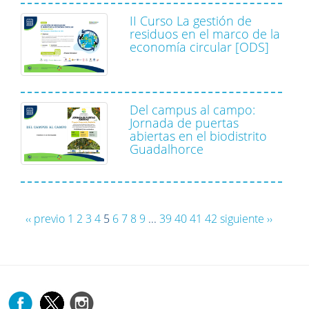
II Curso La gestión de
residuos en el marco de la
economía circular [ODS]
Del campus al campo:
Jornada de puertas
abiertas en el biodistrito
Guadalhorce
‹‹ previo
1
2
3
4
5
6
7
8
9
...
39
40
41
42
siguiente ››