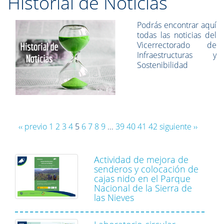
Historial de Noticias
Podrás encontrar aquí
todas las noticias del
Vicerrectorado de
Infraestructuras y
Sostenibilidad
‹‹ previo
1
2
3
4
5
6
7
8
9
...
39
40
41
42
siguiente ››
Actividad de mejora de
senderos y colocación de
cajas nido en el Parque
Nacional de la Sierra de
las Nieves