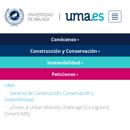
Menú
Conócenos
Construcción y Conservación
Sostenibilidad
Peticiones
UMA
Servicio de Construcción, Conservación y
Sostenibilidad
¡Únete al Urban Mobility Challenge! [Ciclogreen]
[SmartUMA]