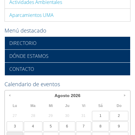
Actividades Ambientales
Aparcamientos UMA
Menú destacado
DIRECTORIO
DÓNDE ESTAMOS
CONTACTO
Calendario de eventos
Agosto
2026
Lu
Ma
Mi
Ju
Vi
Sá
Do
27
28
29
30
31
1
2
3
4
5
6
7
8
9