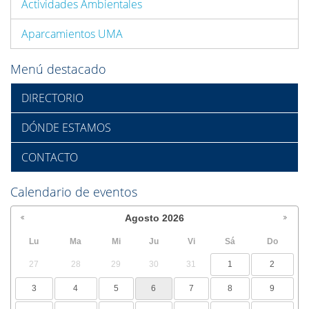
Actividades Ambientales
Aparcamientos UMA
Menú destacado
DIRECTORIO
DÓNDE ESTAMOS
CONTACTO
Calendario de eventos
Agosto
2026
Lu
Ma
Mi
Ju
Vi
Sá
Do
27
28
29
30
31
1
2
3
4
5
6
7
8
9