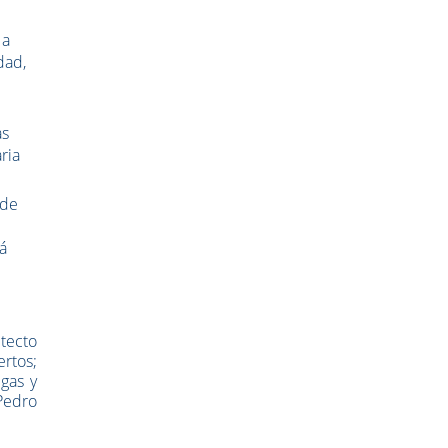
 a
dad,
as
ria
 de
rá
tecto
rtos;
gas y
 Pedro