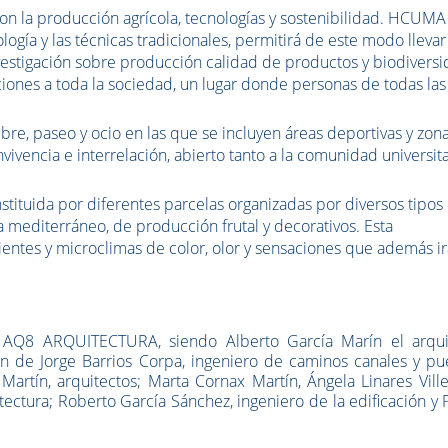
on la producción agrícola, tecnologías y sostenibilidad. HCUMA
ogía y las técnicas tradicionales, permitirá de este modo llevar
vestigación sobre producción calidad de productos y biodiversi
ciones a toda la sociedad, un lugar donde personas de todas las
ibre, paseo y ocio en las que se incluyen áreas deportivas y zon
ivencia e interrelación, abierto tanto a la comunidad universita
nstituida por diferentes parcelas organizadas por diversos tipos
a mediterráneo, de producción frutal y decorativos. Esta
ntes y microclimas de color, olor y sensaciones que además i
o AQ8 ARQUITECTURA, siendo Alberto García Marín el arqui
n de Jorge Barrios Corpa, ingeniero de caminos canales y pue
rtín, arquitectos; Marta Cornax Martín, Ángela Linares Ville
tectura; Roberto García Sánchez, ingeniero de la edificación y