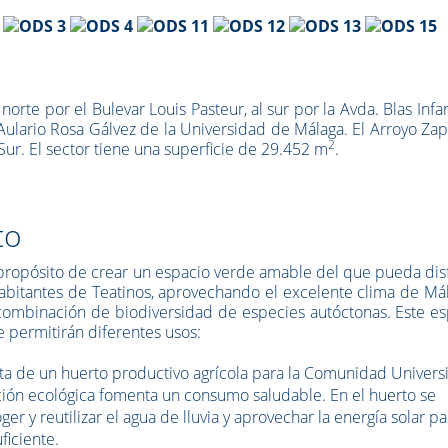
rte por el Bulevar Louis Pasteur, al sur por la Avda. Blas Infan
 Aulario Rosa Gálvez de la Universidad de Málaga. El Arroyo Za
2
-Sur. El sector tiene una superficie de 29.452 m
.
to
propósito de crear un espacio verde amable del que pueda dis
habitantes de Teatinos, aprovechando el excelente clima de Má
a combinación de biodiversidad de especies autóctonas. Este e
e permitirán diferentes usos:
rata de un huerto productivo agrícola para la Comunidad Universi
ción ecológica fomenta un consumo saludable. En el huerto se
er y reutilizar el agua de lluvia y aprovechar la energía solar pa
ficiente.