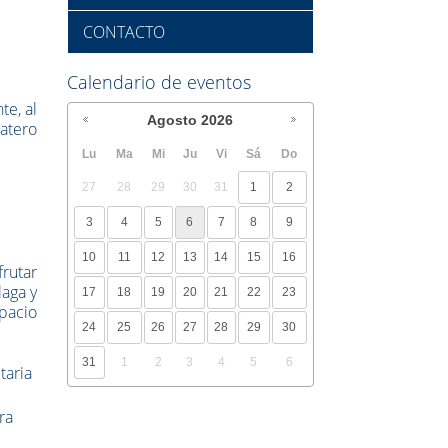
CONTACTO
Calendario de eventos
te, al
Agosto
2026
patero
Lu
Ma
Mi
Ju
Vi
Sá
Do
27
28
29
30
31
1
2
3
4
5
6
7
8
9
10
11
12
13
14
15
16
frutar
laga y
17
18
19
20
21
22
23
spacio
24
25
26
27
28
29
30
31
1
2
3
4
5
6
taria
ra