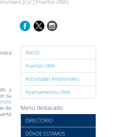
omunitario [CyC] [Huertos UMA]
INICIO
endrá
Huertos UMA
Actividades Ambientales
ión y
Aparcamientos UMA
on su
rrollo
Menú destacado
lan de
uerto
DIRECTORIO
DÓNDE ESTAMOS