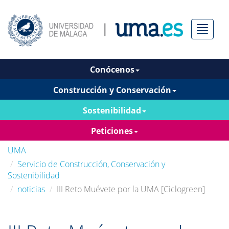
Menú
Conócenos
Construcción y Conservación
Sostenibilidad
Peticiones
UMA
Servicio de Construcción, Conservación y
Sostenibilidad
noticias
III Reto Muévete por la UMA [Ciclogreen]