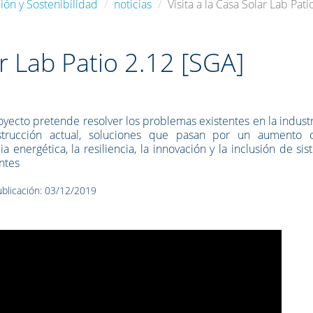
ión y Sostenibilidad
noticias
Visita a la Casa Solar Lab Pa
ar Lab Patio 2.12 [SGA]
oyecto pretende resolver los problemas existentes en la indust
strucción actual, soluciones que pasan por un aumento 
cia energética, la resiliencia, la innovación y la inclusión de si
entes
blicación: 03/12/2019