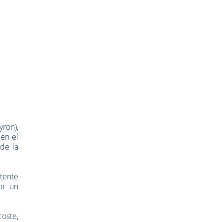
yron),
 en el
de la
ntente
or un
oste,