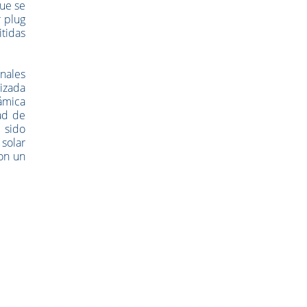
que se
 plug
tidas
nales
lizada
rámica
ad de
 sido
solar
con un