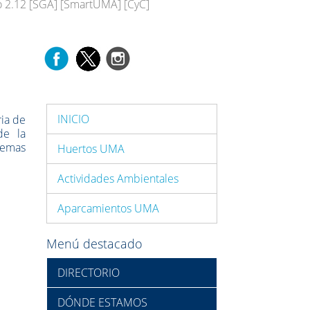
tio 2.12 [SGA] [SmartUMA] [CyC]
INICIO
ria de
de la
stemas
Huertos UMA
Actividades Ambientales
Aparcamientos UMA
Menú destacado
DIRECTORIO
DÓNDE ESTAMOS