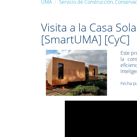
UMA
Servicio de Construcción, Conservac
Visita a la Casa Sol
[SmartUMA] [CyC]
Este pr
la con
eficien
intelig
Fecha pu