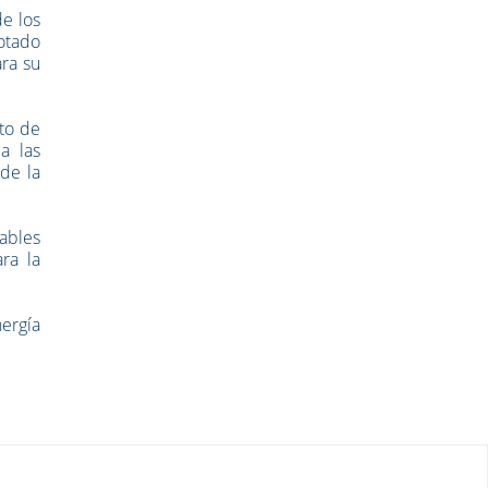
de los
otado
ra su
to de
a las
de la
ables
ra la
nergía