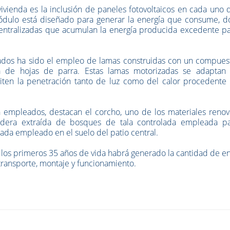
ivienda es la inclusión de paneles fotovoltaicos en cada uno 
ulo está diseñado para generar la energía que consume, d
entralizadas que acumulan la energía producida excedente pa
lados ha sido el empleo de lamas construidas con un compues
a de hojas de parra. Estas lamas motorizadas se adaptan 
miten la penetración tanto de luz como del calor procedente 
n empleados, destacan el corcho, uno de los materiales renov
adera extraída de bosques de tala controlada empleada pa
ada empleado en el suelo del patio central.
 los primeros 35 años de vida habrá generado la cantidad de e
transporte, montaje y funcionamiento.