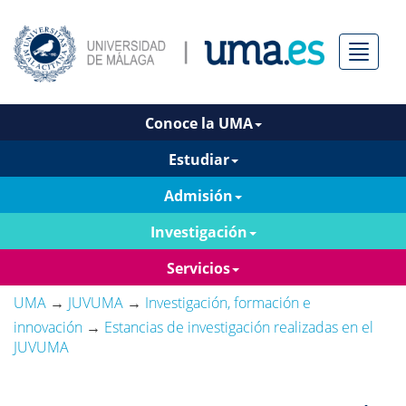
Menú
Conoce la UMA
Estudiar
Admisión
Investigación
Servicios
UMA
→
JUVUMA
→
Investigación, formación e
innovación
→
Estancias de investigación realizadas en el
JUVUMA