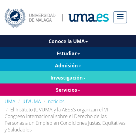
Menú
Conoce la UMA
Estudiar
Admisión
Investigación
Servicios
UMA
JUVUMA
noticias
El Instituto JUVUMA y la AESSS organizan el VI
Congreso Internacional sobre el Derecho de las
Personas a un Empleo en Condiciones Justas, Equitativas
y Saludables