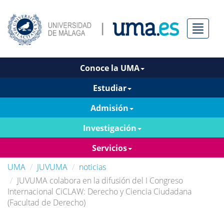
Menú
Conoce la UMA
Estudiar
Admisión
Investigación
Servicios
UMA
JUVUMA
noticias
JUVUMA colabora en la difusión del I Congreso
Internacional CiCLAW: Derecho y Ciencia Ciudadana
(Facultad de Derecho)