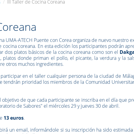
s
III Taller de Cocina Coreana
 Coreana
ina UMA-ATECH Puente con Corea organiza de nuevo nuestro ex
de cocina coreana. En esta edición los participantes podrán ap
ar dos platos básicos de la cocina coreana como son el
Dakga
n
, platos donde priman el pollo, el picante, la verdura y la sa
tre otros muchos ingredientes.
participar en el taller cualquier persona de la ciudad de Mála
e tendrán prioridad los miembros de la Comunidad Universitar
l objetivo de que cada participante se inscriba en el día que pr
oratorio de Sabores" el miércoles 29 y jueves 30 de abril.
de
13 euros
.
ibirá un email, informándole si su inscripción ha sido estimada