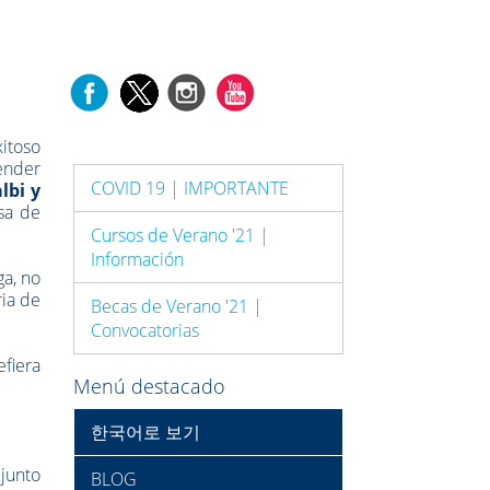
itoso
render
COVID 19 | IMPORTANTE
lbi y
lsa de
Cursos de Verano '21 |
Información
ga, no
ia de
Becas de Verano '21 |
Convocatorias
efiera
Menú destacado
한국어로 보기
 junto
BLOG