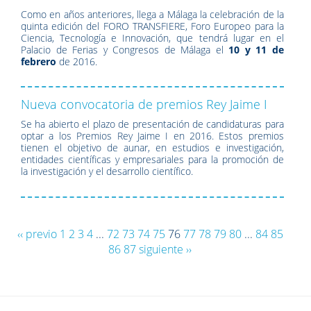
Como en años anteriores, llega a Málaga la celebración de la
quinta edición del FORO TRANSFIERE, Foro Europeo para la
Ciencia, Tecnología e Innovación, que tendrá lugar en el
Palacio de Ferias y Congresos de Málaga el
10 y 11 de
febrero
de 2016.
Nueva convocatoria de premios Rey Jaime I
Se ha abierto el plazo de presentación de candidaturas para
optar a los Premios Rey Jaime I en 2016. Estos premios
tienen el objetivo de aunar, en estudios e investigación,
entidades científicas y empresariales para la promoción de
la investigación y el desarrollo científico.
‹‹ previo
1
2
3
4
...
72
73
74
75
76
77
78
79
80
...
84
85
86
87
siguiente ››