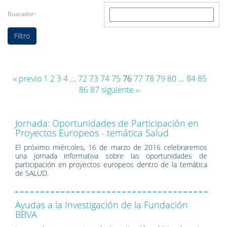
Buscador:
‹‹ previo
1
2
3
4
...
72
73
74
75
76
77
78
79
80
...
84
85
86
87
siguiente ››
Jornada: Oportunidades de Participación en
Proyectos Europeos - temática Salud
El próximo miércoles, 16 de marzo de 2016 celebraremos
una jornada informativa sobre las oportunidades de
participación en proyectos europeos dentro de la temática
de SALUD.
Ayudas a la Investigación de la Fundación
BBVA