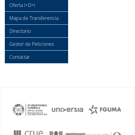
Oferta I+D+i
Mapa de Transferencia
Directorio
Gestor de Peticiones
Contactar