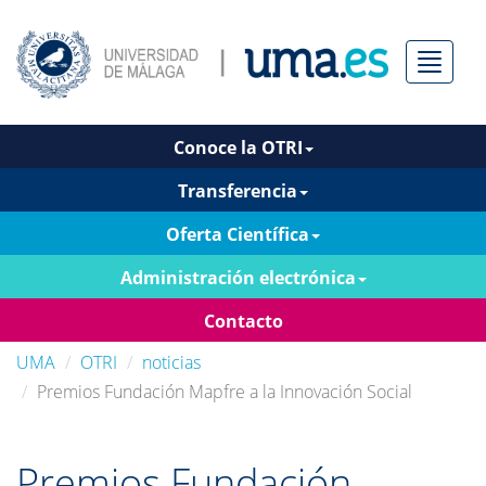
Menú
Conoce la OTRI
Transferencia
Oferta Científica
Administración electrónica
Contacto
UMA
OTRI
noticias
Premios Fundación Mapfre a la Innovación Social
Premios Fundación