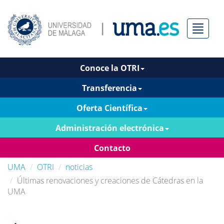
Menú
Conoce la OTRI
Transferencia
Oferta Científica
Administración electrónica
Contacto
UMA
OTRI
noticias
Últimas renovaciones y creaciones de Cátedras en la
UMA