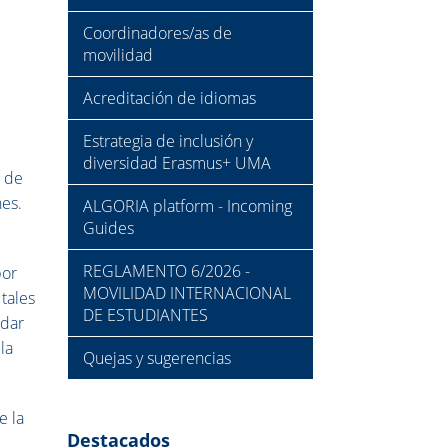
Coordinadores/as de
movilidad
Acreditación de idiomas
Estrategia de inclusión y
diversidad Erasmus+ UMA
n de
nes.
ALGORIA platform - Incoming
Guides
REGLAMENTO 6/2026 -
por
MOVILIDAD INTERNACIONAL
 tales
DE ESTUDIANTES
 dar
la
Quejas y sugerencias
e la
Destacados