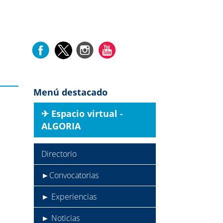
Menú destacado
✈︎ Espacio virtual -
ALGORIA
Directorio
►Convocatorias
► Experiencias
► Noticias