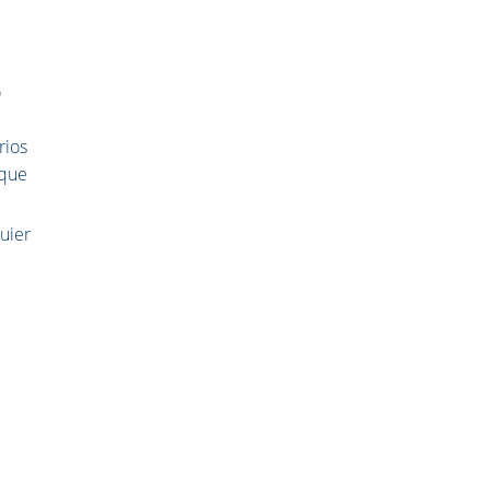
o
rios
 que
quier