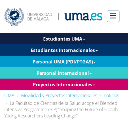
Menú
Estudiantes UMA
Estudiantes Internacionales
Personal UMA (PDI/PTGAS)
Personal Internacional
Proyectos Internacionales
UMA
Movilidad y Proyectos Internacionales
noticias
La Facultad de Ciencias de la Salud acoge el Blended
Intensive Programme (BIP) “Shaping the Future of Health:
Young Researchers Leading Change”