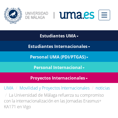
Menú
Estudiantes UMA
Estudiantes Internacionales
Personal UMA (PDI/PTGAS)
Personal Internacional
Proyectos Internacionales
UMA
Movilidad y Proyectos Internacionales
noticias
La Universidad de Málaga refuerza su compromiso
con la internacionalización en las Jornadas Erasmus+
KA171 en Vigo