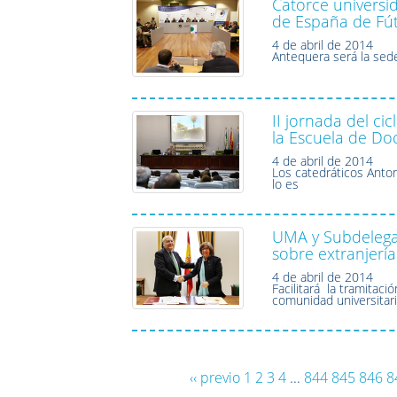
Catorce universi
de España de Fút
4 de abril de 2014
Antequera será la sed
II jornada del ci
la Escuela de Do
4 de abril de 2014
Los catedráticos Anto
lo es
UMA y Subdelega
sobre extranjería
4 de abril de 2014
Facilitará la tramitac
comunidad universitar
‹‹ previo
1
2
3
4
...
844
845
846
8