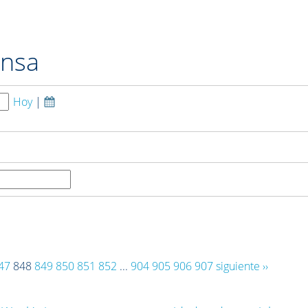
ensa
Hoy
|
47
848
849
850
851
852
...
904
905
906
907
siguiente ››