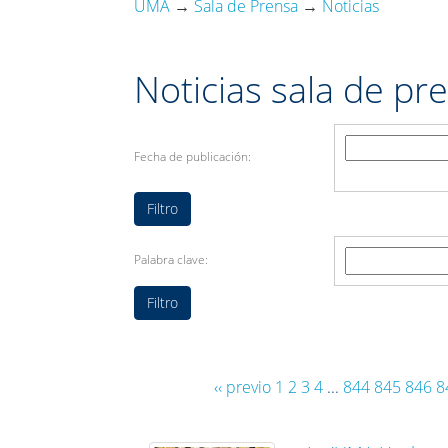
UMA
→
Sala de Prensa
→
Noticias
Noticias sala de pr
Fecha de publicación:
Palabra clave:
‹‹ previo
1
2
3
4
...
844
845
846
8