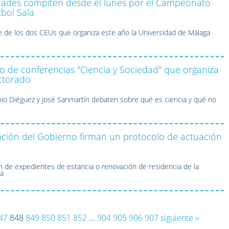
dades compiten desde el lunes por el Campeonato
bol Sala
e de los dos CEUs que organiza este año la Universidad de Málaga
clo de conferencias "Ciencia y Sociedad" que organiza
ctorado
nio Diéguez y José Sanmartín debaten sobre qué es ciencia y qué no
ción del Gobierno firman un protocolo de actuación
ión de expedientes de estancia o renovación de residencia de la
ia
47
848
849
850
851
852
...
904
905
906
907
siguiente ››