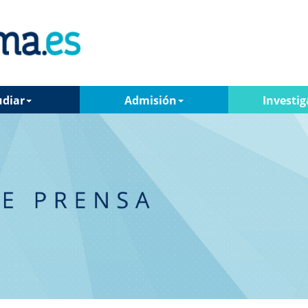
udiar
Admisión
Investig