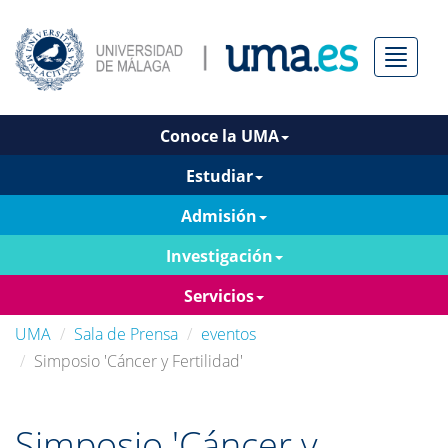
Menú
Conoce la UMA
Estudiar
Admisión
Investigación
Servicios
UMA
Sala de Prensa
eventos
Simposio 'Cáncer y Fertilidad'
Simposio 'Cáncer y